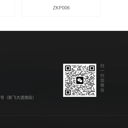
ZKP006
扫一扫加微信
8号（新飞大道南段）