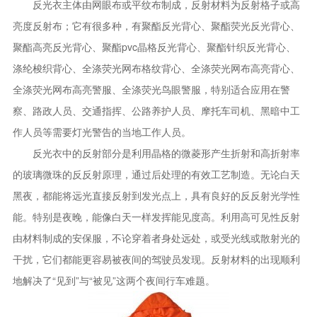
反光衣主体由网眼布或平纹布制成，反射材料为反射格子或高
亮度反射布；它有很多种，有聚酯反光背心、聚酯荧光反光背心、
聚酯高亮反光背心、聚酯pvc晶格反光背心、聚酯针织反光背心、
涤纶梭织背心、全涤荧光网布格纹背心、全涤荧光网布高亮背心、
全涤荧光网布高亮警服、全涤荧光鸟眼警服，特别适合应用在警
察、路政人员、交通指挥、公路养护人员、摩托车司机、黑暗中工
作人员等需要灯光警告的当地工作人员。
反光衣中的反射部分是利用晶格的微菱形产生折射和高折射率
的玻璃微珠的反反射原理，通过后处理的有效工艺制造。无论白天
黑夜，都能将远光直接反射到发光点上，具有良好的反反射光学性
能。特别是夜晚，能像白天一样发挥能见度高。利用高可见性反射
由材料制成的安保服，不论穿着者身处远处，或受光线或散射光的
干扰，它们都能更容易被夜间的驾驶员发现。反射材料的出现顺利
地解决了“见到”与“被见”这两个夜间行车难题。