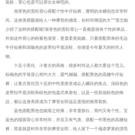
装扮，背心也是可以穿出女神范的。
渐变色的宽松背心搭配个性牛仔短裤，透明的水桶包也非常时
尚。这身美搭眼就给人一种摩登的感觉，在时尚潮流的大***里怎能
少得了这样的搭配呢!渐变色的宽松背心一直都是很有个性的单品，
外加这件背心的粉紫色渐变，更显柔美妩媚。只要搭配简单的毛边
牛仔短裤和深咖色的皮带扣平底凉鞋，你便是今年夏天的时尚人
物。
十足小英伦、小复古的风格，很多时尚达人都大爱这个范儿。
棕褐色的字母背心简约大方，霸气侧漏。搭配黑色的高腰牛仔短
裤，让复古英伦范十足的中性美搭变成众人瞩目的焦点。浅棕色的
皮带扣平底凉鞋和棕色的包盖式单肩包，以及一些其他棕色的饰
品，都让这身美搭成为了摩登女郎远足度假的推荐装扮。
蓝色搭配黑色也能堪之经典，非常显肤白，简约又有个性。宝
蓝色的缎面背心非常时尚，并且又有气质。搭配一件黑色的高腰短
裤，简直就是时尚非常的摩登女郎，给人留下一个魂牵梦萦的漂亮